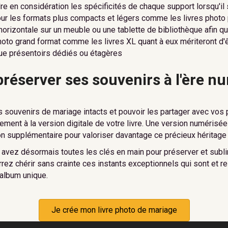
dre en considération les spécificités de chaque support lorsqu'il 
ur les formats plus compacts et légers comme les livres photo 
 horizontale sur un meuble ou une tablette de bibliothèque afin 
hoto grand format comme les livres XL quant à eux mériteront d'
ue présentoirs dédiés ou étagères
préserver ses souvenirs à l'ère 
s souvenirs de mariage intacts et pouvoir les partager avec vos 
ement à la version digitale de votre livre. Une version numérisée
 supplémentaire pour valoriser davantage ce précieux héritage f
 avez désormais toutes les clés en main pour préserver et subli
rrez chérir sans crainte ces instants exceptionnels qui sont et r
 album unique.
Je crée mon livre photo de mariage