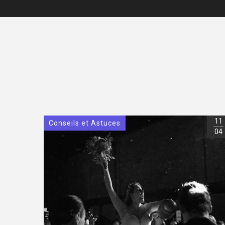
11
Conseils et Astuces
04