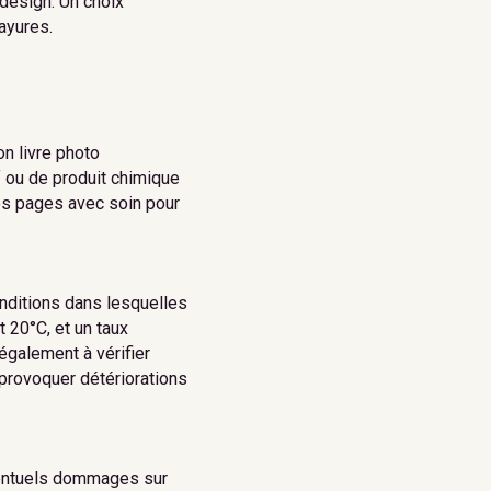
design. Un choix
ayures.
on livre photo
if ou de produit chimique
vos pages avec soin pour
conditions dans lesquelles
 20°C, et un taux
également à vérifier
 provoquer détériorations
éventuels dommages sur