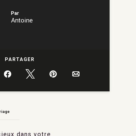
Par
Antoine
PARTAGER
Partagez
Tweetez
Épingle
Email
riage
cieux dans votre