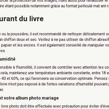
rcer la protection de vos images, mais aussi pour rehausser le 
re étant possible notamment grâce au format pelliculé mat ant-r
urant du livre
té ou la poussière, il est recommandé de nettoyer délicatement s
un chiffon doux et sec. Veillez à ne pas utiliser de chiffon abras
le papier et les encres. Il est également conseillé de manipuler 
res.
humidité
ensible à l'humidité, il convient de contrôler avec attention les 
cela, maintenez une température ambiante constante, entre 18 et
 40 et 60%, ce qui favorisera sa conservation optimale. Pensez 
livre n'est pas exposé à de fortes variations d'humidité pouvant
er.
nt votre album photo mariage
 livre photo doit être effectuée avec précaution pour éviter d'