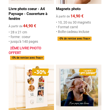
Livre photo coeur - A4
Magnets photo
Paysage - Couverture à
14,90 €
À partir de
fenêtre
• 10, 20 ou 30 magnets
44,90 €
À partir de
• Format carré
• Boîte cadeau incluse
• 28 x 21 cm
• forme : coeur
-5% de remise avec fnac+
• jusqu'à 140 pages
2ÈME LIVRE PHOTO
OFFERT
-5% de remise avec fnac+