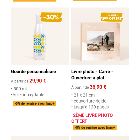
Gourde personnalisée
Livre photo - Carré -
Ouverture à plat
29,90 €
À partir de
36,90 €
À partir de
• 500 ml
•Acier inoxydable
• 21 x 21 cm
• couverture rigide
-5% de remise avec fnac+
• jusqu'à 120 pages
2ÈME LIVRE PHOTO
OFFERT
-5% de remise avec fnac+