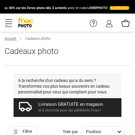
📖
-50% sur les livres photo dès 2 achetés
avec le code
LIVREPHOTO
04
j
09
h
36
m
Accueil
Cadeaux photo
Cadeaux photo
A la recherche d'un cadeau qui a du sens ?
Transformez vos plus beaux souvenirs en cadeau
personnalisé pour ceux qui comptent pour vous.
Livraison GRATUITE en magasin
et à domicile pour les adhérents Fnac+
Filtre
Trier par