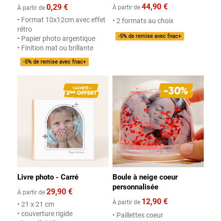
44,90 €
0,29 €
À partir de
À partir de
• Format 10x12cm avec effet
• 2 formats au choix
rétro
-5% de remise avec fnac+
• Papier photo argentique
• Finition mat ou brillante
-5% de remise avec fnac+
Livre photo - Carré
Boule à neige coeur
personnalisée
29,90 €
À partir de
12,90 €
À partir de
• 21 x 21 cm
• couverture rigide
• Paillettes coeur