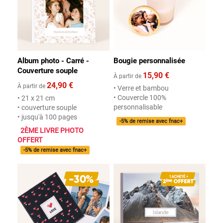
Album photo - Carré -
Bougie personnalisée
Couverture souple
15,90 €
À partir de
24,90 €
À partir de
• Verre et bambou
• Couvercle 100%
• 21 x 21 cm
personnalisable
• couverture souple
• jusqu'à 100 pages
-5% de remise avec fnac+
2ÈME LIVRE PHOTO
OFFERT
-5% de remise avec fnac+