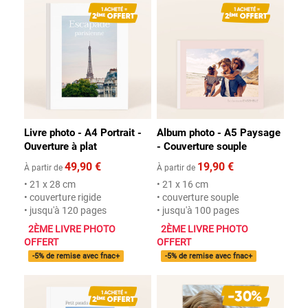
Livre photo - A4 Portrait -
Album photo - A5 Paysage
Ouverture à plat
- Couverture souple
49,90 €
19,90 €
À partir de
À partir de
• 21 x 28 cm
• 21 x 16 cm
• couverture rigide
• couverture souple
• jusqu'à 120 pages
• jusqu'à 100 pages
2ÈME LIVRE PHOTO
2ÈME LIVRE PHOTO
OFFERT
OFFERT
-5% de remise avec fnac+
-5% de remise avec fnac+