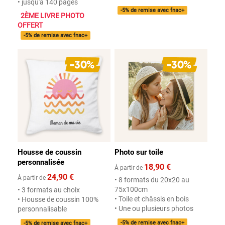
• jusqu'à 140 pages
-5% de remise avec fnac+
2ÈME LIVRE PHOTO
OFFERT
-5% de remise avec fnac+
Housse de coussin
Photo sur toile
personnalisée
18,90 €
À partir de
24,90 €
À partir de
• 8 formats du 20x20 au
75x100cm
• 3 formats au choix
• Toile et châssis en bois
• Housse de coussin 100%
• Une ou plusieurs photos
personnalisable
-5% de remise avec fnac+
-5% de remise avec fnac+