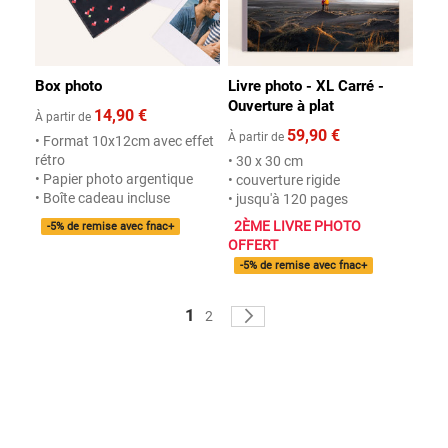
Box photo
Livre photo - XL Carré -
Ouverture à plat
14,90 €
À partir de
59,90 €
À partir de
• Format 10x12cm avec effet
rétro
• 30 x 30 cm
• Papier photo argentique
• couverture rigide
• Boîte cadeau incluse
• jusqu'à 120 pages
2ÈME LIVRE PHOTO
-5% de remise avec fnac+
OFFERT
-5% de remise avec fnac+
Page
Vous lisez actuellement la page
1
Page
Page
Continuer
2