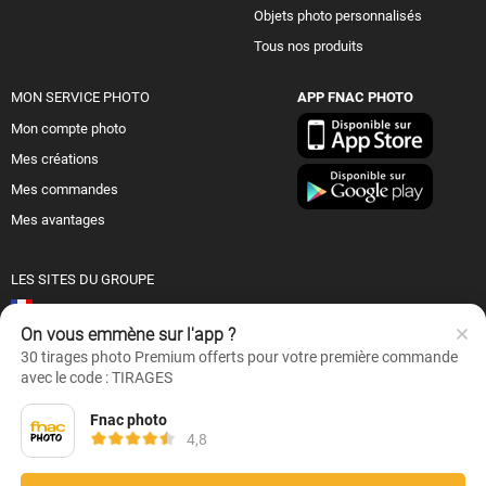
Objets photo personnalisés
Tous nos produits
MON SERVICE PHOTO
APP FNAC PHOTO
Mon compte photo
Mes créations
Mes commandes
Mes avantages
LES SITES DU GROUPE
France
On vous emmène sur l'app ?
Suisse (FR)
30 tirages photo Premium offerts pour votre première commande
avec le code : TIRAGES
© Fnac 2026
Fnac photo
4,8
Et aussi :
Code promo Fnac
-
Black Friday 2026
-
French Days
-
Idées cadeaux
personnalisés