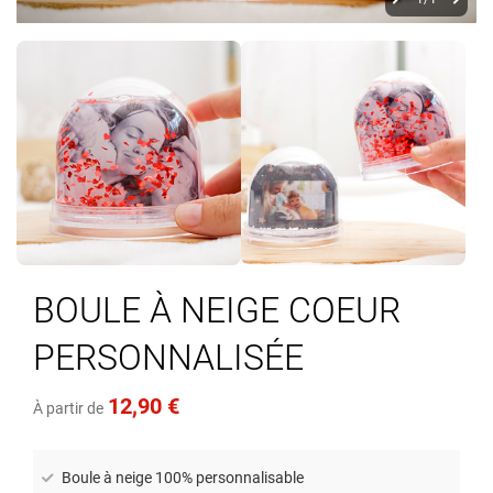
Skip
to
BOULE À NEIGE COEUR
the
beginning
PERSONNALISÉE
of
the
images
12,90 €
À partir de
gallery
Boule à neige 100% personnalisable