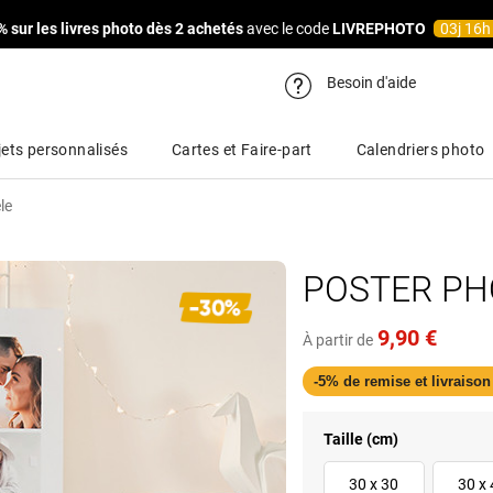
% sur les livres photo dès 2 achetés
avec le code
LIVREPHOTO
03
j
16
Besoin d'aide
ets personnalisés
Cartes et Faire-part
Calendriers photo
le
POSTER PH
9,90 €
À partir de
-5% de remise et livraison
Taille (cm)
30 x 30
30 x