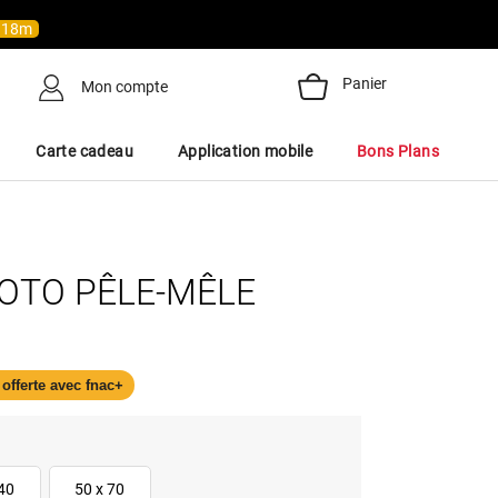
h
18
m
Panier
Mon compte
Carte cadeau
Application mobile
Bons Plans
OTO PÊLE-MÊLE
 offerte avec fnac+
 40
50 x 70