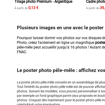
Tirage photo Premium - Argentique
Cadre phot
0,13 €
39
À partir de
À partir de
Plusieurs images en une avec le poster
Pourquoi laisser dormir vos photos sur vos disques-d
Photo, créez facilement en ligne un magnifique
poste
pêle-mêle peut accueillir jusqu'à 16 photos ! Autant d
FNAC.
Le poster photo pêle-mêle : affichez vo
Le poster photo pêle-mêle consiste en un assemblage de plus
Tout l'intérêt du
poster photo
pêle-mêle est de pouvoir affich
photos. Suivant les modèles, vous pouvez personnaliser à souh
par exemple un fond graphique parmi ceux proposés en boutiqu
photos. Craquez dès maintenant pour le poster photo pêle-mêl
créativité et votre imagination.