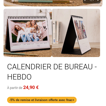
Skip
to
CALENDRIER DE BUREAU -
the
beginning
HEBDO
of
the
images
24,90 €
À partir de
gallery
-5% de remise et livraison offerte avec fnac+