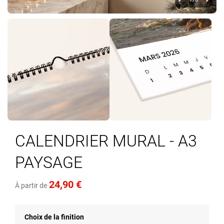
Skip
to
CALENDRIER MURAL - A3
the
beginning
PAYSAGE
of
the
images
24,90 €
À partir de
gallery
Choix de la finition