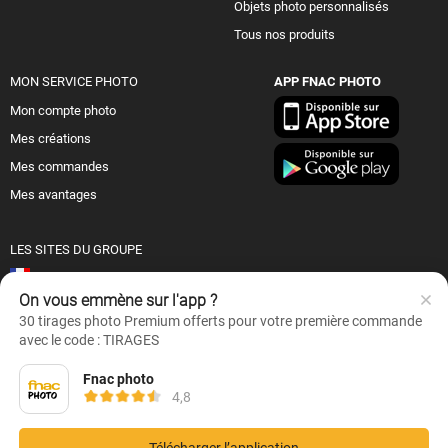
Objets photo personnalisés
Tous nos produits
MON SERVICE PHOTO
APP FNAC PHOTO
Mon compte photo
Mes créations
Mes commandes
Mes avantages
LES SITES DU GROUPE
France
On vous emmène sur l'app ?
Suisse (FR)
30 tirages photo Premium offerts pour votre première commande
avec le code : TIRAGES
© Fnac 2026
Fnac photo
4,8
Et aussi :
Code promo Fnac
-
Black Friday 2026
-
French Days
-
Idées cadeaux
personnalisés
Télécharger l’application