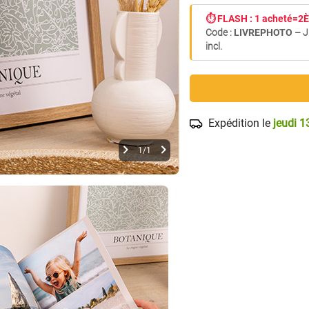
⏱️ FLASH : 1 acheté=
Code :
LIVREPHOTO
– J
incl.
Expédition le
jeudi 1
1/1