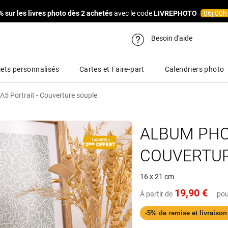
% sur les livres photo dès 2 achetés
avec le code
LIVREPHOTO
06
j
00
Besoin d'aide
ets personnalisés
Cartes et Faire-part
Calendriers photo
A5 Portrait - Couverture souple
ALBUM PHOT
COUVERTUR
16 x 21 cm
19,90 €
À partir de
pou
-5% de remise et livraison