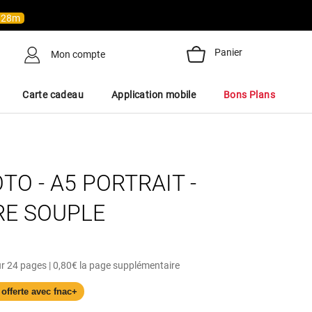
h
28
m
Panier
Mon compte
Carte cadeau
Application mobile
Bons Plans
O - A5 PORTRAIT -
E SOUPLE
r 24 pages | 0,80€ la page supplémentaire
 offerte avec fnac+