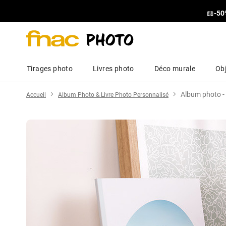
📖
-50
Tirages photo
Livres photo
Déco murale
Obj
Album photo - 
Accueil
Album Photo & Livre Photo Personnalisé
Skip
to
the
end
of
the
images
gallery