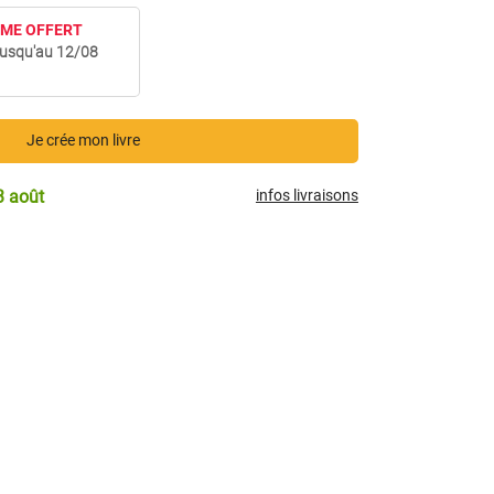
2ÈME OFFERT
usqu'au 12/08
Je crée mon livre
3 août
infos livraisons