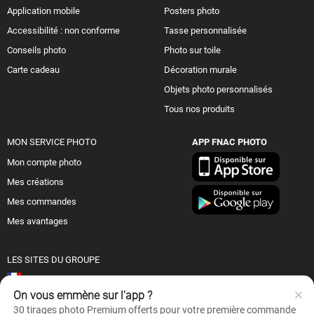
Application mobile
Posters photo
Accessibilité : non conforme
Tasse personnalisée
Conseils photo
Photo sur toile
Carte cadeau
Décoration murale
Objets photo personnalisés
Tous nos produits
MON SERVICE PHOTO
APP FNAC PHOTO
Mon compte photo
Mes créations
Mes commandes
Mes avantages
LES SITES DU GROUPE
France
On vous emmène sur l'app ?
Suisse (FR)
30 tirages photo Premium offerts pour votre première commande