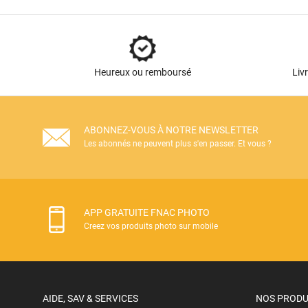
Heureux ou remboursé
Liv
ABONNEZ-VOUS À NOTRE NEWSLETTER
Les abonnés ne peuvent plus s'en passer. Et vous ?
APP GRATUITE FNAC PHOTO
Creez vos produits photo sur mobile
AIDE, SAV & SERVICES
NOS PRODU