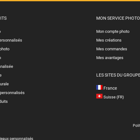
ITS
MON SERVICE PHOTO
o
Mon compte photo
personnalisés
Mes créations
photo
Mes commandes
o
Mes avantages
nalisée
LES SITES DU GROUP
e
urale
France
 personnalisés
Suisse (FR)
duits
Poli
deaux personnalisés